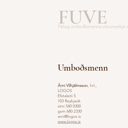
FUVE
Félag umboðsmanna vörumerkja o
Umboðsmenn
Árni Vilhjálmsson
, hrl.,
LOGOS
Efstaleiti 5
103 Reykjavík
sími 540 0300
gsm 680 2330
arni@logos.is
www.logos.is