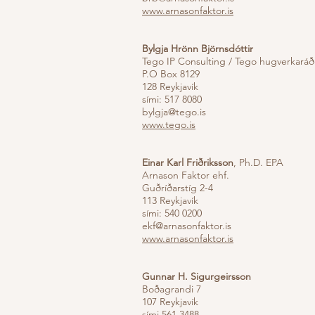
www.arnasonfaktor.is
Bylgja Hrönn Björnsdóttir
Tego IP Consulting / Tego hugverkaráð
P.O Box 8129
128 Reykjavík
sími: 517 8080
bylgja@tego.is
www.tego.is
Einar Karl Friðriksson
, Ph.D. EPA
Arnason Faktor ehf.
Guðríðarstíg 2-4
113 Reykjavík
sími: 540 0200
ekf@arnasonfaktor.is
www.arnasonfaktor.is
Gunnar H. Sigurgeirsson
Boðagrandi 7
107 Reykjavík
sími 561 3488