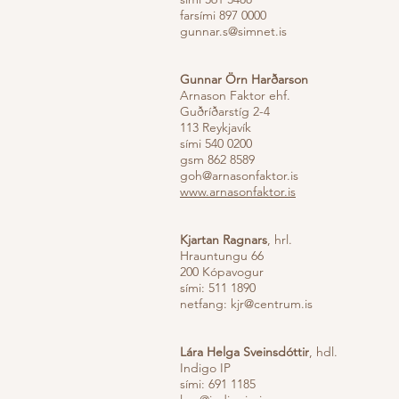
farsími 897 0000
gunnar.s@simnet.is
Gunnar Örn Harðarson
Arnason Faktor ehf.
Guðríðarstíg 2-4
113 Reykjavík
sími 540 0200
gsm 862 8589
goh@arnasonfaktor.is
www.arnasonfaktor.is
Kjartan Ragnars
, hrl.
Hrauntungu 66
200 Kópavogur
sími: 511 1890
netfang:
kjr@centrum.is
Lára Helga Sveinsdóttir
, hdl.
Indigo IP
sími: 691 1185