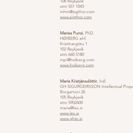
108 Reykjavík
sími 551 1043
mhm@sigthor.com
www.sigthor.com
Marisa Punzi
, PhD.
HØIBERG ehf.
Kristínargötu 1
102 Reykjavík
sími 660 5180
mpi@hoiberg.com
www.hoiberg.com
María Kristjánsdóttir
, hdl.
GH SIGURGEIRSSON Intellectual Prop
Borgartúni 26
105 Reykjavík
sími 5902600
maria@lex.is
www.lex.is
www.ghip.is