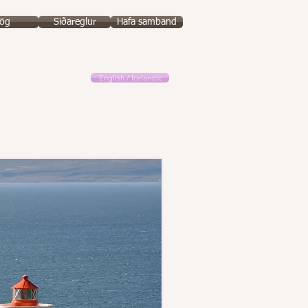
ög
Siðareglur
Hafa samband
English / Icelandic