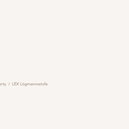
erty / LEX Lögmannsstofa