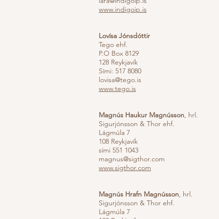
lara@indigoip.is
www.indigoip.is
Lovísa Jónsdóttir
Tego ehf.
P.O Box 8129
128 Reykjavík
Sími: 517 8080
lovisa@tego.is
www.tego.is
Magnús Haukur Magnússon
, hrl.
Sigurjónsson & Thor ehf.
Lágmúla 7
108 R
eykjavík
sími 551 1043
magnus@sigthor.com
www.sigthor.com
Magnús Hrafn Magnússon
, hrl.
Sigurjónsson & Thor ehf.
Lágmúla 7