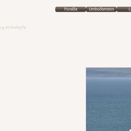
Forsíða
Umboðsmenn
L
g einkaleyfa