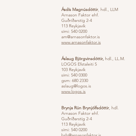
Ásdís Magnúsdóttir
, hdl., LLM
Arnason Faktor ehf.
Guðríðarstíg 2-4
113 Reykjavík
sími: 540 0200
am@arnasonfaktor.is
www.arnasonfaktor.is
Áslaug Björgvinsdóttir,
hdl., LL.M.
LOGOS Efstaleiti 5
103 Reykjavík
sími: 540 0300
gsm: 680 2330
aslaug@logos.is
www.logos.is
Brynja Rún Brynjólfsdóttir
, hdl.
Arnason Faktor ehf.
Guðríðarstíg 2-4
113 Reykjavík
sími: 540 0200
brb@arnasonfaktor.is